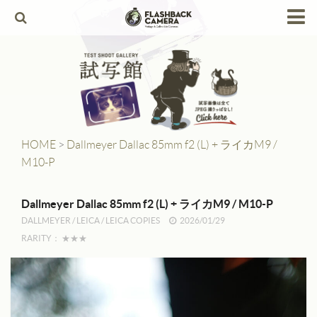
HOME
Products
Leica
Leica Copies
HOME
>
Dallmeyer Dallac 85mm f2 (L) + ライカM9 /
M10-P
Alpa
Angenieux
Dallmeyer Dallac 85mm f2 (L) + ライカM9 / M10-P
DALLMEYER
/
LEICA
/
LEICA COPIES
2026/01/29
Berthiot
RARITY：
★★★
Canon
Contax
Dallmeyer