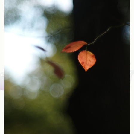
Fuji
Kinoptik
Konica
Meyer
Nikon
Schneider
Voigtlander
Zeiss
Zunow
Other
ALL