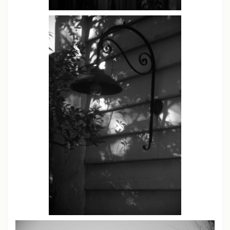
シャープネス
中
コントラスト
中
彩度
中
ソニーα7、α7 III
クリエイティブスタイル
スタンダードモード