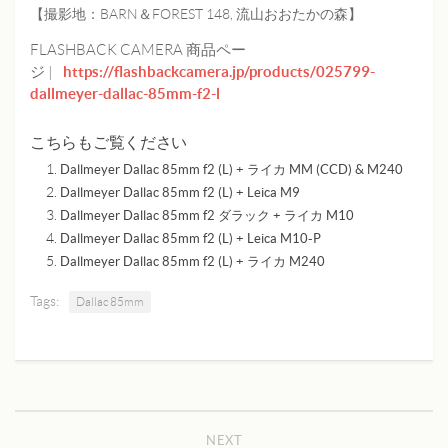
【撮影地：BARN＆FOREST 148, 流山おおたかの森】
FLASHBACK CAMERA 商品ペー
https://flashbackcamera.jp/products/025799-
ジ |
dallmeyer-dallac-85mm-f2-l
こちらもご覧ください
Dallmeyer Dallac 85mm f2 (L) + ライカ MM (CCD) & M240
Dallmeyer Dallac 85mm f2 (L) + Leica M9
Dallmeyer Dallac 85mm f2 ダラック + ライカ M10
Dallmeyer Dallac 85mm f2 (L) + Leica M10-P
Dallmeyer Dallac 85mm f2 (L) + ライカ M240
Tags:
Dallac 85mm
NEXT