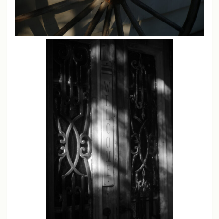
JPEG撮りっぱなし
ライカM11、M10-P、M240、SL