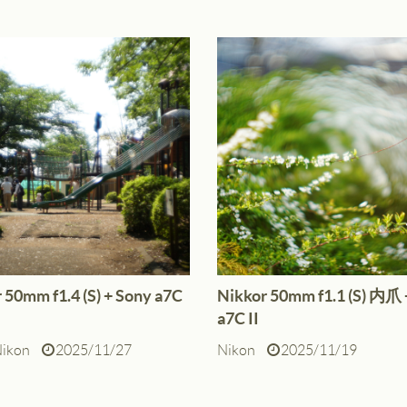
 50mm f1.4 (S) + Sony a7C
Nikkor 50mm f1.1 (S) 内爪 
a7C II
ikon
2025/11/27
Nikon
2025/11/19