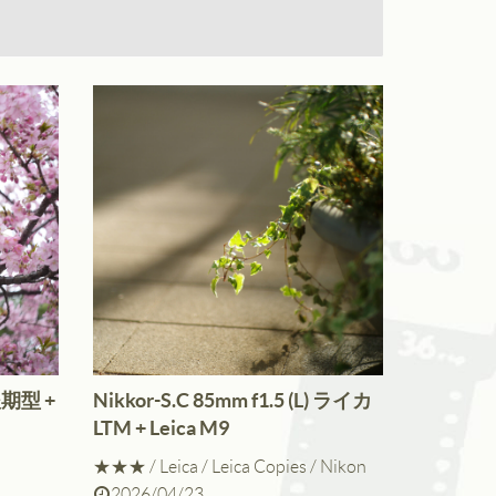
 後期型 +
Nikkor-S.C 85mm f1.5 (L) ライカ
LTM + Leica M9
★★★
/
Leica
/
Leica Copies
/
Nikon
2026/04/23