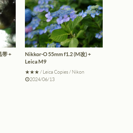
 黒帯 +
Nikkor-O 55mm f1.2 (M改) +
Leica M9
★★★
/
Leica Copies
/
Nikon
2024/06/13