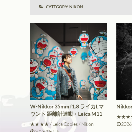
CATEGORY:
NIKON
W-Nikkor 35mm f1.8 ライカLマ
Nikkor
ウント 距離計連動 + Leica M11
★★★
★★★★
/
Leica Copies
/
Nikon
2026
2026/06/18