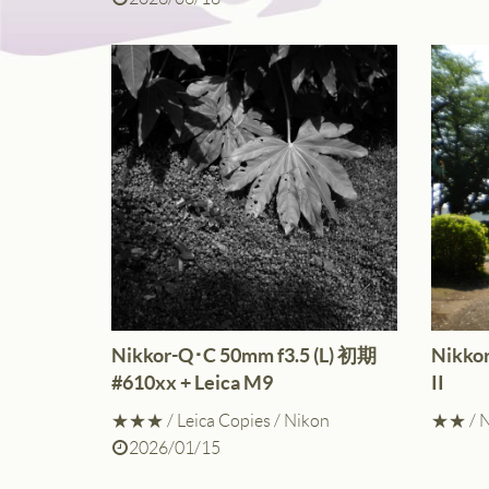
Nikkor-Q･C 50mm f3.5 (L) 初期
Nikkor
#610xx + Leica M9
II
★★★
/
Leica Copies
/
Nikon
★★
/
N
2026/01/15