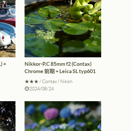
) +
Nikkor-P.C 85mm f2 (Contax)
Chrome 前期 + Leica SL typ601
★★★
/
Contax
/
Nikon
2024/08/24