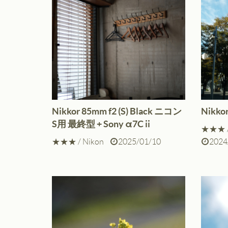
Nikkor 85mm f2 (S) Black ニコン
Nikkor
S用 最終型 + Sony α7C ii
★★★
★★★
/
Nikon
2025/01/10
2024