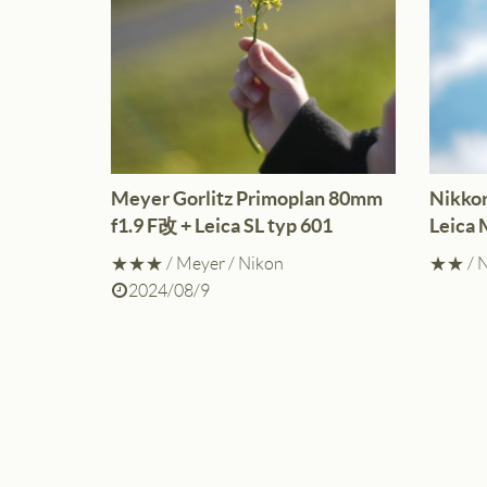
Meyer Gorlitz Primoplan 80mm
Nikko
f1.9 F改 + Leica SL typ 601
Leica
★★★
/
Meyer
/
Nikon
★★
/
N
2024/08/9