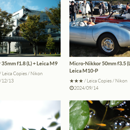
 35mm f1.8 (L) + Leica M9
Micro-Nikkor 50mm f3.5 (L
Leica M10-P
/
Leica Copies
/
Nikon
/12/13
★★★
/
Leica Copies
/
Nikon
2024/09/14