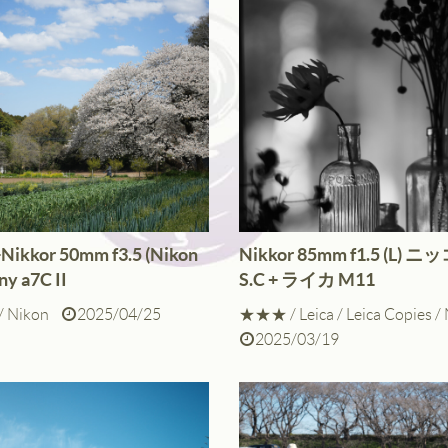
中
クリエイティブスタイル
スタ
中
Nikkor 50mm f3.5 (Nikon
Nikkor 85mm f1.5 (L) 
ny a7C II
S.C + ライカ M11
/
Nikon
2025/04/25
★★★
/
Leica
/
Leica Copies
/
2025/03/19