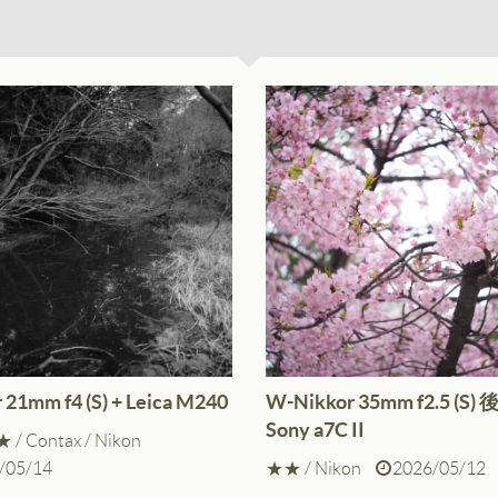
 21mm f4 (S) + Leica M240
W-Nikkor 35mm f2.5 (S)
Sony a7C II
★
/
Contax
/
Nikon
/05/14
★★
/
Nikon
2026/05/12