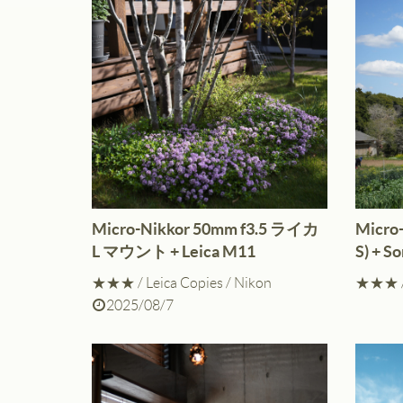
コントラスト
彩度
Micro-Nikkor 50mm f3.5 ライカ
Micro-
L マウント + Leica M11
S) + So
★★★
/
Leica Copies
/
Nikon
★★★
2025/08/7