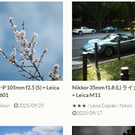
-P 105mm f2.5 (S) + Leica
Nikkor 35mm f1.8 (L) ラ
JPEG撮りっぱなし
p601
+ Leica M11
ikon
2025/09/25
★★★
/
Leica Copies
/
Nikon
2025/09/17
10-P、M240、SL
ソニーα7、α7 III
中