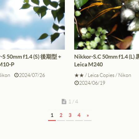
r-S 50mm f1.4 (S) 後期型 +
Nikkor-S.C 50mm f1.4 (L)
 M10-P
Leica M240
ikon
2024/07/26
★★
/
Leica Copies
/
Nikon
2024/06/19
1 / 4
1
2
3
4
»