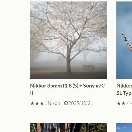
Nikkor 35mm f1.8 (S) + Sony a7C
Nikkor
II
SL Ty
★★★
/
Nikon
2025/10/21
★★
/
N
ライカM11、M
シャープネス