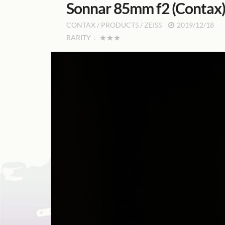
Sonnar 85mm f2 (Cont
CONTAX
/
PRODUCTS
/
ZEISS
2019/12/18
RARITY：
★★★