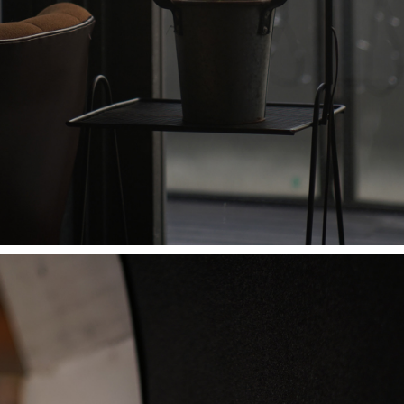
JPEG撮りっぱなし
10-P、M240、SL
ソニーα7、α7 III