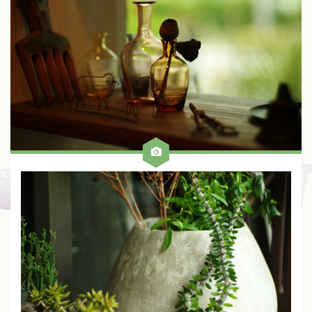
Fuji
Kinoptik
Konica
Meyer
Nikon
Schneider
Voigtlander
Zeiss
Zunow
Other
ALL