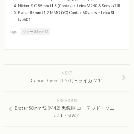
Nikkor-S.C 85mm f1.5 (Contax) + Leica M240 & Sony α7III
Planar 85mm f1.2 MMG (YC) Contax 60years + Leica SL
typ601
Tags:
ゾナー 85mm f2
NEXT
Canon 35mm f1.5 (L) + ライカ M11
PREVIOUS
Biotar 58mm f2 (M42) 黒鏡胴 コーテッド + ソニー
a7III / SL601