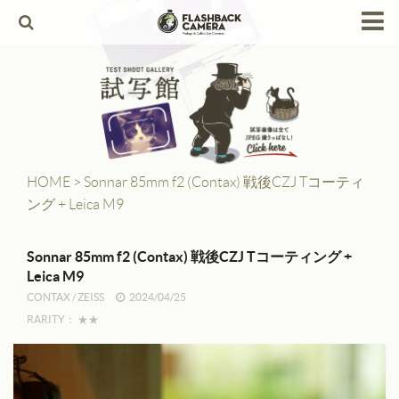
HOME
Products
Leica
Leica Copies
HOME
>
Sonnar 85mm f2 (Contax) 戦後CZJ Tコーティ
ング + Leica M9
Alpa
Angenieux
Sonnar 85mm f2 (Contax) 戦後CZJ Tコーティング +
Leica M9
Berthiot
CONTAX
/
ZEISS
2024/04/25
RARITY：
★★
Canon
Contax
Dallmeyer