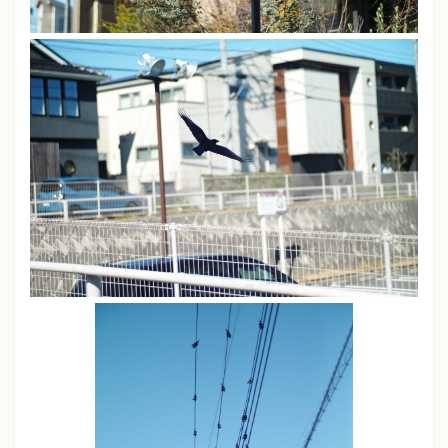
JPEG撮りっぱなし
ライカM11、M10-P、M240、SL
シャープネス
中
コントラスト
中