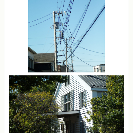
彩度
中
ソニーα7、α7 III
クリエイティブスタイル
スタンダードモード