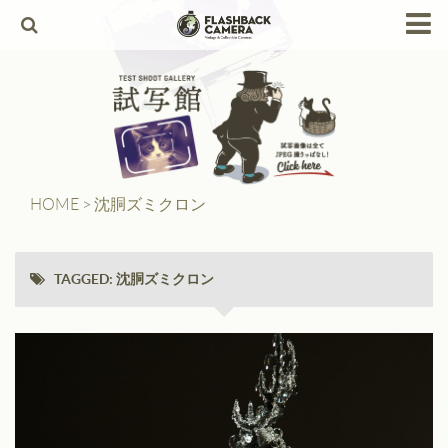
HOME
Products
Leica
Leica Copies
HOME
>
沈胴ズミクロン
Alpa
Angenieux
TAGGED:
沈胴ズミクロン
Berthiot
Canon
Contax
Dallmeyer