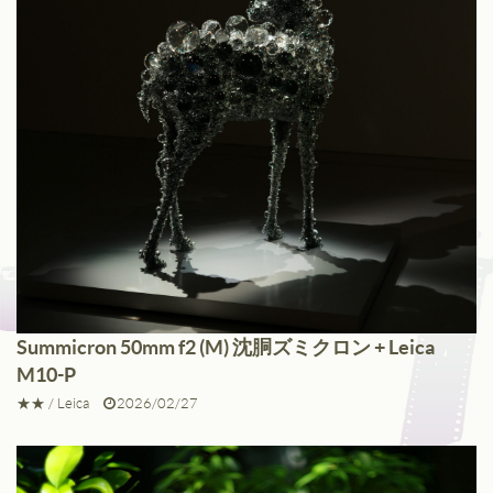
Fuji
Kinoptik
Konica
Meyer
Nikon
Schneider
Voigtlander
Summicron 50mm f2 (M) 沈胴ズミクロン + Leica
Zeiss
M10-P
Zunow
★★
/
Leica
2026/02/27
Other
ALL