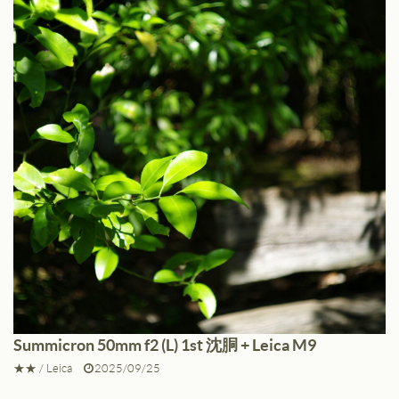
JPEG撮りっぱなし
ライカM11、M10-P、M240、SL
Summicron 50mm f2 (L) 1st 沈胴 + Leica M9
シャープネス
中
★★
/
Leica
2025/09/25
コントラスト
中