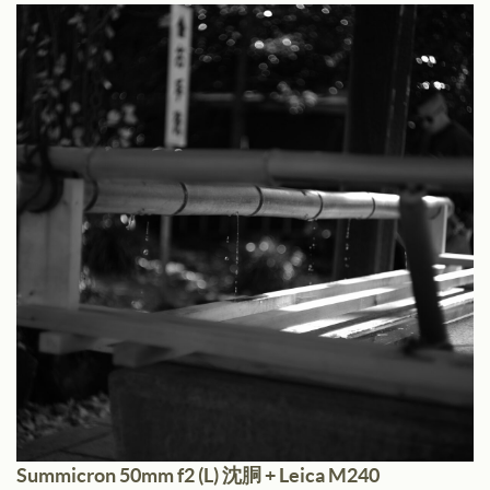
彩度
中
ソニーα7、α7 III
クリエイティブスタイル
スタンダードモード
Summicron 50mm f2 (L) 沈胴 + Leica M240