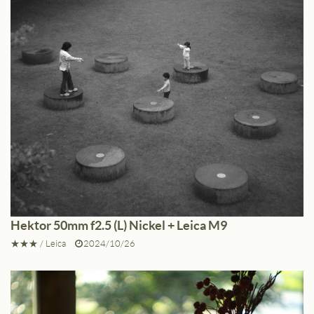
Hektor 50mm f2.5 (L) Nickel + Leica M9
★★★
/
Leica
2024/10/26