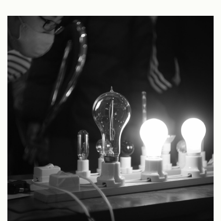
彩度
中
ソニーα7、α7 III
クリエイティブスタイル
スタンダードモード