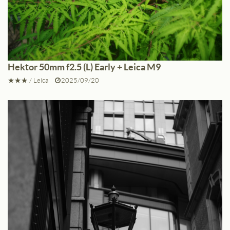
Hektor 50mm f2.5 (L) Early + Leica M9
★★★
/
Leica
2025/09/20