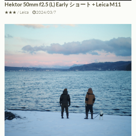
Hektor 50mm f2.5 (L) Early ショート + Leica M11
★★★
/
Leica
2024/03/7