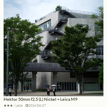
JPEG撮りっぱなし
ライカM11、M10-P、M240、SL
シャープネス
中
Hektor 50mm f2.5 (L) Nickel + Leica M9
★★★
/
Leica
2024/06/27
コントラスト
中