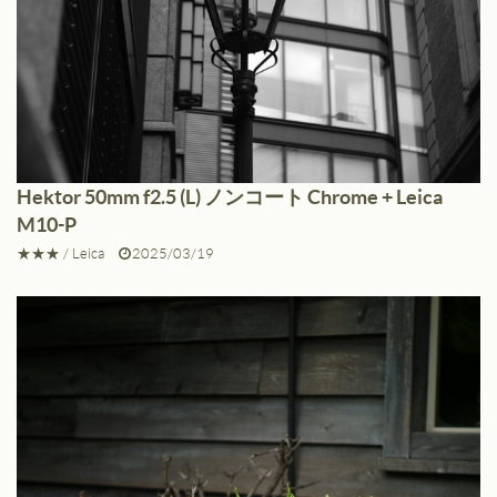
Hektor 50mm f2.5 (L) ノンコート Chrome + Leica
M10-P
★★★
/
Leica
2025/03/19