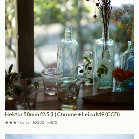
Hektor 50mm f2.5 (L) Chrome + Leica M9 (CCD)
★★★
/
Leica
2024/08/2