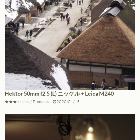
Hektor 50mm f2.5 (L) ニッケル + Leica M240
★★★
/
Leica
/
Products
2020/01/15