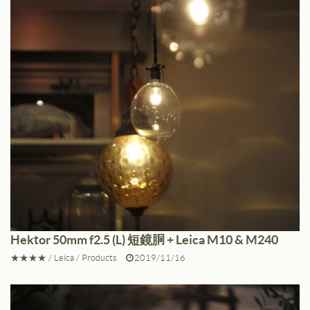
Hektor 50mm f2.5 (L) 短鏡胴 + Leica M10 & M240
★★★★
/
Leica
/
Products
2019/11/16