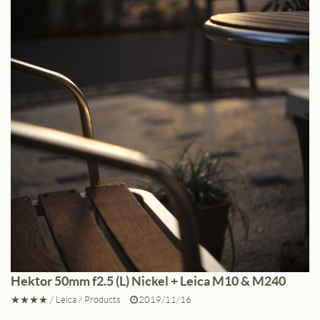
Hektor 50mm f2.5 (L) Nickel + Leica M10 & M240
★★★★
/
Leica
/
Products
2019/11/16