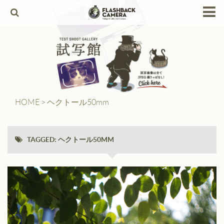
HOME
Products
Leica
Leica Copies
HOME
>
ヘクトール50mm
Alpa
Angenieux
TAGGED:
ヘクトール50MM
Berthiot
Canon
Contax
Dallmeyer