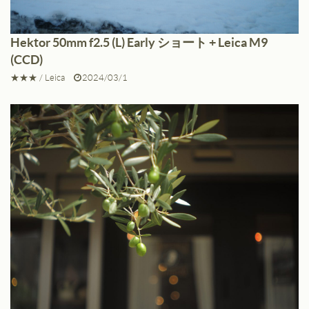
Hektor 50mm f2.5 (L) Early ショート + Leica M9
(CCD)
★★★
/
Leica
2024/03/1