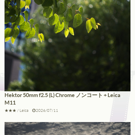
Fuji
Kinoptik
Konica
Meyer
Nikon
Schneider
Voigtlander
Hektor 50mm f2.5 (L) Chrome ノンコート + Leica
Zeiss
M11
Zunow
★★★
/
Leica
2026/07/11
Other
ALL