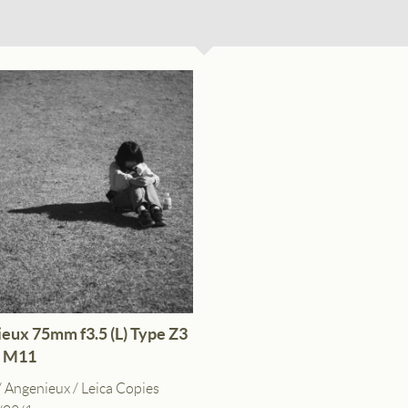
JPEG撮りっぱなし
10-P、M240、SL
ソニーα7、α7 III
中
中
クリエイティブスタイル
スタ
eux 75mm f3.5 (L) Type Z3
中
a M11
/
Angenieux
/
Leica Copies