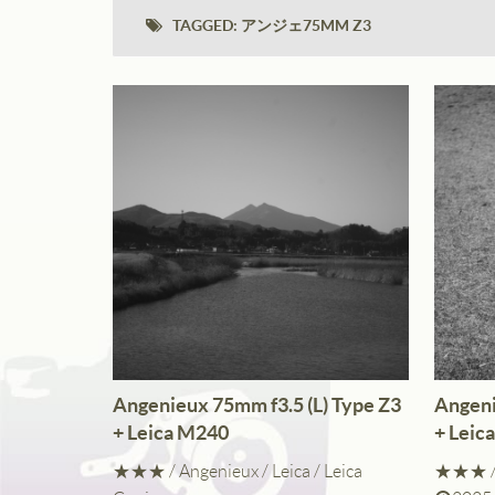
TAGGED:
アンジェ75MM Z3
ライカM11、M
シャープネス
コントラスト
Angenieux 75mm f3.5 (L) Type Z3
Angeni
彩度
+ Leica M240
+ Leic
★★★
/
Angenieux
/
Leica
/
Leica
★★★