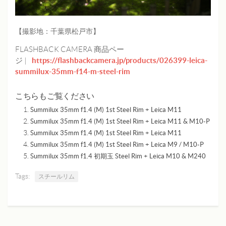
【撮影地：千葉県松戸市】
FLASHBACK CAMERA 商品ペー
https://flashbackcamera.jp/products/026399-leica-
ジ |
summilux-35mm-f14-m-steel-rim
こちらもご覧ください
Summilux 35mm f1.4 (M) 1st Steel Rim + Leica M11
Summilux 35mm f1.4 (M) 1st Steel Rim + Leica M11 & M10-P
Summilux 35mm f1.4 (M) 1st Steel Rim + Leica M11
Summilux 35mm f1.4 (M) 1st Steel Rim + Leica M9 / M10-P
Summilux 35mm f1.4 初期玉 Steel Rim + Leica M10 & M240
Tags:
スチールリム