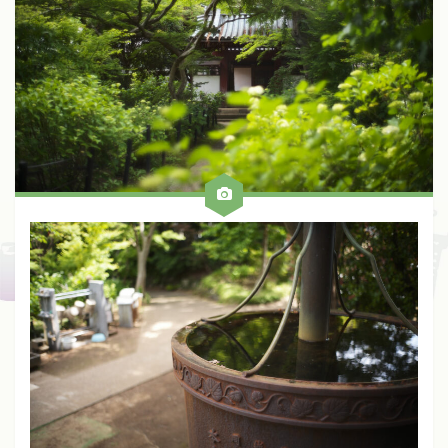
Fuji
Kinoptik
Konica
Meyer
Nikon
Schneider
Voigtlander
Zeiss
Zunow
Other
ALL