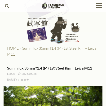
HOME
Products
Leica
Leica Copies
HOME
>
Summilux 35mm f1.4 (M) 1st Steel Rim + Leica
M11
Alpa
Angenieux
Summilux 35mm f1.4 (M) 1st Steel Rim + Leica M11
LEICA
2026/05/26
Berthiot
RARITY：
★★★
Canon
Contax
Dallmeyer