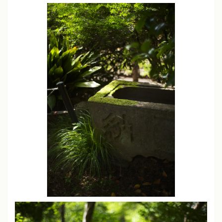
ライカM11、M10-P、M240、SL
シャープネス
中
コントラスト
中
彩度
中
ソニーα7、α7 III
クリエイティブスタイル
スタンダードモード