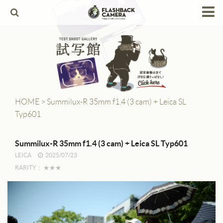
HOME
Products
Leica
Leica Copies
HOME
>
Summilux-R 35mm f1.4 (3 cam) + Leica SL
Typ601
Alpa
Angenieux
Summilux-R 35mm f1.4 (3 cam) + Leica SL Typ601
LEICA
2025/07/23
Berthiot
RARITY：
★★★
Canon
Contax
Dallmeyer