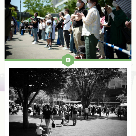
Fuji
Kinoptik
Konica
Meyer
Nikon
Schneider
Voigtlander
Zeiss
Zunow
Other
ALL