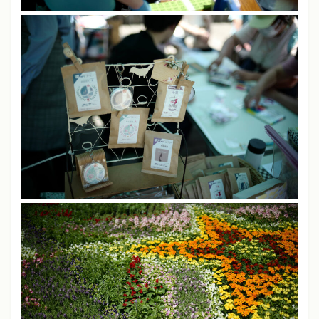
JPEG撮りっぱなし
ライカM11、M10-P、M240、SL
シャープネス
中
コントラスト
中
彩度
中
ソニーα7、α7 III