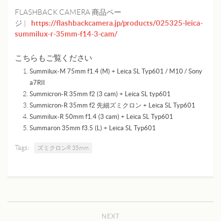
FLASHBACK CAMERA 商品ペー
https://flashbackcamera.jp/products/025325-leica-
ジ |
summilux-r-35mm-f14-3-cam/
こちらもご覧ください
Summilux-M 75mm f1.4 (M) + Leica SL Typ601 / M10 / Sony
a7RII
Summicron-R 35mm f2 (3 cam) + Leica SL typ601
Summicron-R 35mm f2 先細ズミクロン + Leica SL Typ601
Summilux-R 50mm f1.4 (3 cam) + Leica SL Typ601
Summaron 35mm f3.5 (L) + Leica SL Typ601
Tags:
ズミクロンR 35mm
NEXT