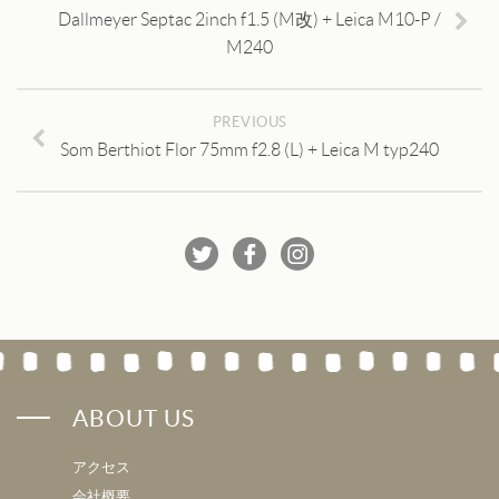
Dallmeyer Septac 2inch f1.5 (M改) + Leica M10-P /
M240
PREVIOUS
Som Berthiot Flor 75mm f2.8 (L) + Leica M typ240
ABOUT US
アクセス
会社概要