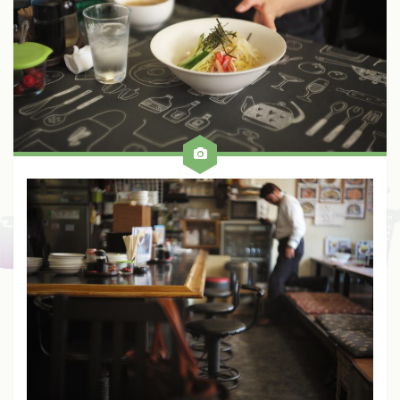
Fuji
Kinoptik
Konica
Meyer
Nikon
Schneider
Voigtlander
Zeiss
Zunow
Other
ALL