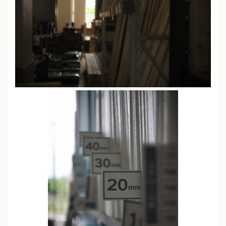
JPEG撮りっぱなし
ライカM11、M10-P、M240、SL
シャープネス
中
コントラスト
中
彩度
中
ソニーα7、α7 III