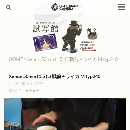
HOME
Products
Leica
Leica Copies
HOME
>
Xenon 50mm f1.5 (L) 戦前 + ライカ M typ240
Alpa
Xenon 50mm f1.5 (L) 戦前 + ライカ M typ240
Angenieux
LEICA
2023/09/6
RARITY：
★★★★
Berthiot
Canon
Contax
Dallmeyer