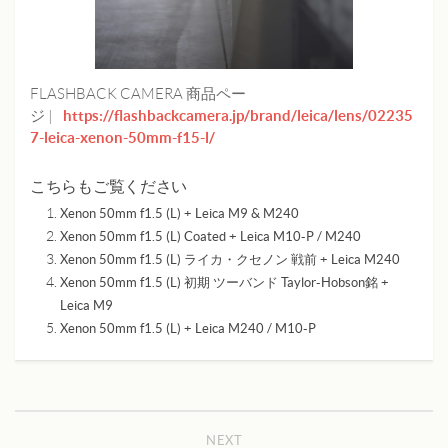
FLASHBACK CAMERA 商品ペー
https://flashbackcamera.jp/brand/leica/lens/02235
ジ |
7-leica-xenon-50mm-f15-l/
こちらもご覧ください
Xenon 50mm f1.5 (L) + Leica M9 & M240
Xenon 50mm f1.5 (L) Coated + Leica M10-P / M240
Xenon 50mm f1.5 (L) ライカ・クセノン 戦前 + Leica M240
Xenon 50mm f1.5 (L) 初期 ツーバンド Taylor-Hobson銘 +
Leica M9
Xenon 50mm f1.5 (L) + Leica M240 / M10-P
NEXT