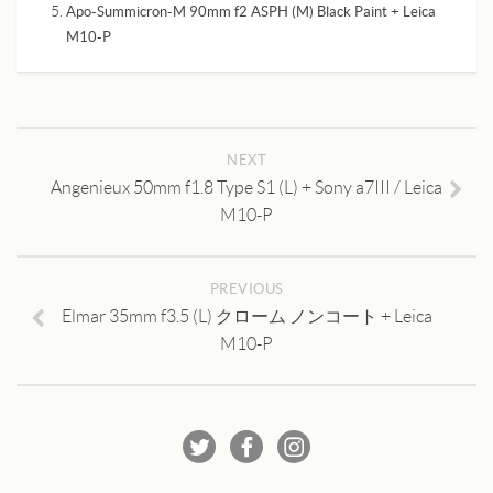
Apo-Summicron-M 90mm f2 ASPH (M) Black Paint + Leica
M10-P
NEXT
Angenieux 50mm f1.8 Type S1 (L) + Sony a7III / Leica
M10-P
PREVIOUS
Elmar 35mm f3.5 (L) クローム ノンコート + Leica
M10-P