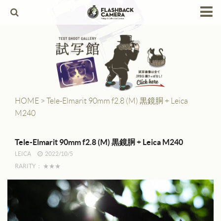
HOME
Products
Leica
Leica Copies
HOME
>
Tele-Elmarit 90mm f2.8 (M) 黒鏡胴 + Leica
M240
Alpa
Angenieux
Tele-Elmarit 90mm f2.8 (M) 黒鏡胴 + Leica M240
LEICA
2022/10/5
Berthiot
RARITY：
★★★
Canon
Contax
Dallmeyer