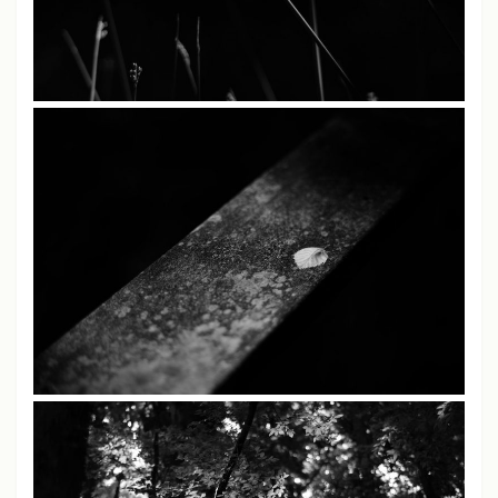
ライカM11、M10-P、M240、SL
シャープネス
中
コントラスト
中
彩度
中
ソニーα7、α7 III
クリエイティブスタイル
スタンダードモード