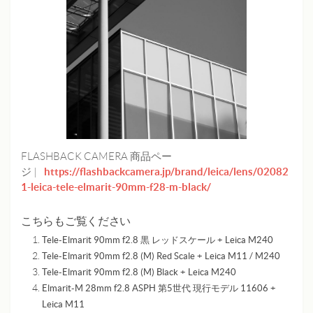
FLASHBACK CAMERA 商品ペー
https://flashbackcamera.jp/brand/leica/lens/02082
ジ |
1-leica-tele-elmarit-90mm-f28-m-black/
こちらもご覧ください
Tele-Elmarit 90mm f2.8 黒 レッドスケール + Leica M240
Tele-Elmarit 90mm f2.8 (M) Red Scale + Leica M11 / M240
Tele-Elmarit 90mm f2.8 (M) Black + Leica M240
Elmarit-M 28mm f2.8 ASPH 第5世代 現行モデル 11606 +
Leica M11