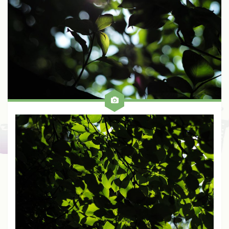
Fuji
Kinoptik
Konica
Meyer
Nikon
Schneider
Voigtlander
Zeiss
Zunow
Other
ALL