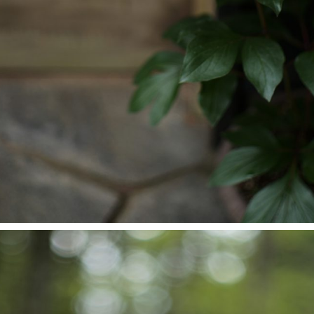
JPEG撮りっぱなし
10-P、M240、SL
ソニーα7、α7 III