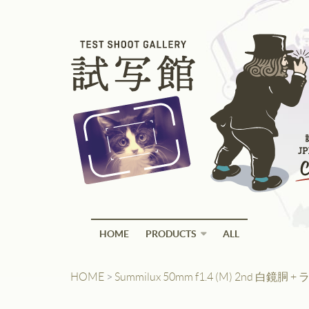
HOME
PRODUCTS
ALL
HOME
>
Summilux 50mm f1.4 (M) 2nd 白鏡胴 +