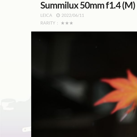
Summilux 50mm f1.4 (
LEICA
2022/06/11
RARITY：
★★★