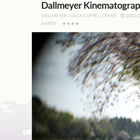
Dallmeyer Kinematograp
DALLMEYER
/
LEICA COPIES
/
OTHER
2022/1
RARITY：
★★★★