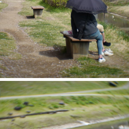
JPEG撮りっぱなし
10-P、M240、SL
ソニーα7、α7 III