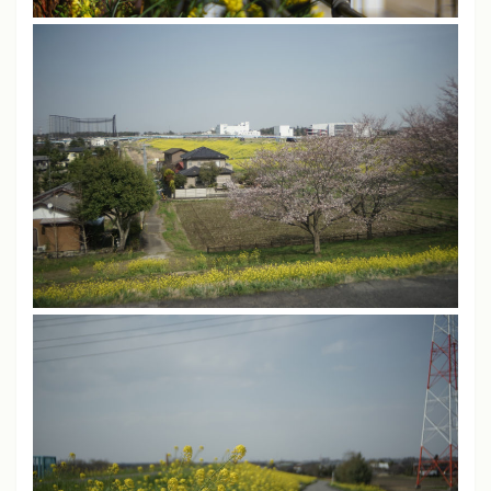
彩度
中
ソニーα7、α7 III
クリエイティブスタイル
スタンダードモード