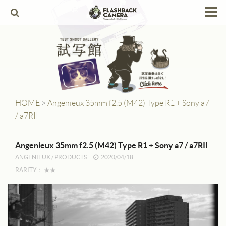
HOME
Products
Leica
Leica Copies
HOME
>
Angenieux 35mm f2.5 (M42) Type R1 + Sony a7
/ a7RII
Alpa
Angenieux
Angenieux 35mm f2.5 (M42) Type R1 + Sony a7 / a7RII
ANGENIEUX
/
PRODUCTS
2020/04/18
Berthiot
RARITY：
★★
Canon
Contax
Dallmeyer