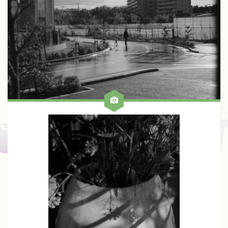
Fuji
Kinoptik
Konica
Meyer
Nikon
Schneider
Voigtlander
Zeiss
Zunow
Other
ALL