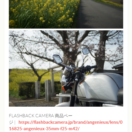
FLASHBACK CAMERA 商品ペー
https://flashbackcamera.jp/brand/angenieux/lens/0
ジ |
16825-angenieux-35mm-f25-m42/