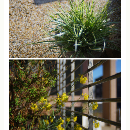
JPEG撮りっぱなし
ライカM11、M10-P、M240、SL
シャープネス
中
コントラスト
中