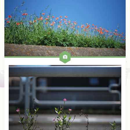
Fuji
Kinoptik
Konica
Meyer
Nikon
Schneider
Voigtlander
Zeiss
Zunow
Other
ALL