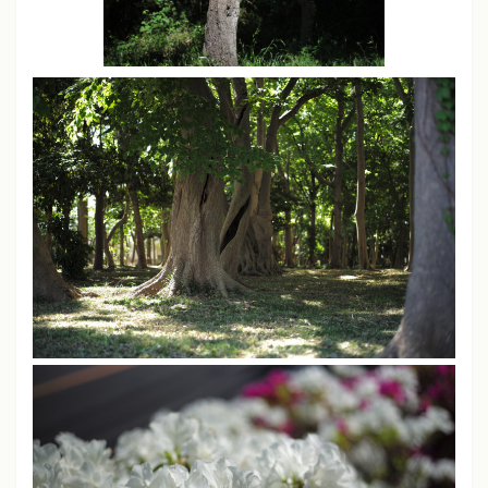
JPEG撮りっぱなし
ライカM11、M10-P、M240、SL
シャープネス
中
コントラスト
中
彩度
中
ソニーα7、α7 III
クリエイティブスタイル
スタンダードモード