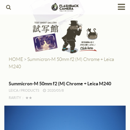
HOME
Products
Leica
Leica Copies
HOME
>
Summicron-M 50mm f2 (M) Chrome + Leica
M240
Alpa
Angenieux
Summicron-M 50mm f2 (M) Chrome + Leica M240
LEICA
/
PRODUCTS
2020/05/8
Berthiot
RARITY：
★★
Canon
Contax
Dallmeyer