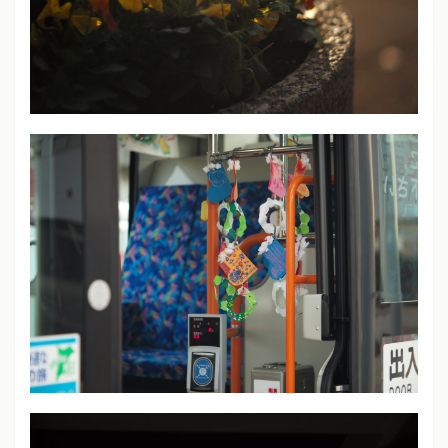
彩度
中
ソニーα7、α7 III
クリエイティブスタイル
スタンダードモード