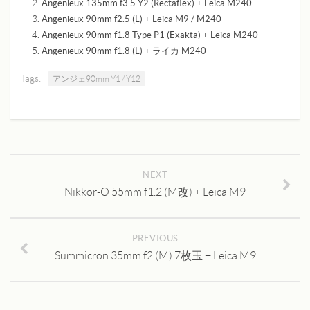
Angenieux 135mm f3.5 Y2 (Rectaflex) + Leica M240
Angenieux 90mm f2.5 (L) + Leica M9 / M240
Angenieux 90mm f1.8 Type P1 (Exakta) + Leica M240
Angenieux 90mm f1.8 (L) + ライカ M240
Tags:
アンジェ90mm Y1 / Y12
NEXT
Nikkor-O 55mm f1.2 (M改) + Leica M9
PREVIOUS
Summicron 35mm f2 (M) 7枚玉 + Leica M9