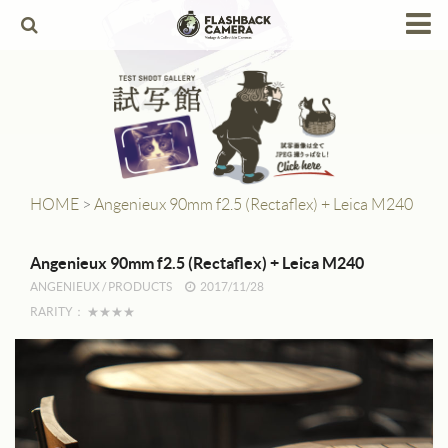
HOME
Products
Leica
Leica Copies
HOME
>
Angenieux 90mm f2.5 (Rectaflex) + Leica M240
Alpa
Angenieux 90mm f2.5 (Rectaflex) + Leica M240
Angenieux
ANGENIEUX
/
PRODUCTS
2017/11/28
RARITY：
★★★★
Berthiot
Canon
Contax
Dallmeyer