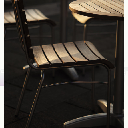
Fuji
Kinoptik
Konica
Meyer
Nikon
Schneider
Voigtlander
Zeiss
Zunow
Other
ALL