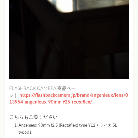
FLASHBACK CAMERA 商品ペー
https://flashbackcamera.jp/brand/angenieux/lens/0
ジ |
13954-angenieux-90mm-f25-rectaflex/
こちらもご覧ください
Angenieux 90mm f2.5 (Rectaflex) type Y12 + ライカ SL
typ601