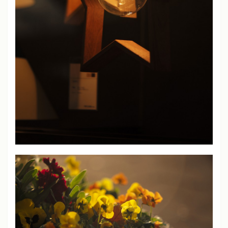
JPEG撮りっぱなし
ライカM11、M10-P、M240、SL
シャープネス
中
コントラスト
中