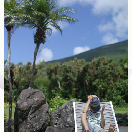
Fuji
Kinoptik
Konica
Meyer
Nikon
Schneider
Voigtlander
Zeiss
Zunow
Other
ALL