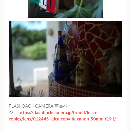
FLASHBACK CAMERA 商品ペー
https://flashbackcamera.jp/brand/leica-
ジ |
copies/lens/012445-leica-copy-hexanon-50mm-f19-l/