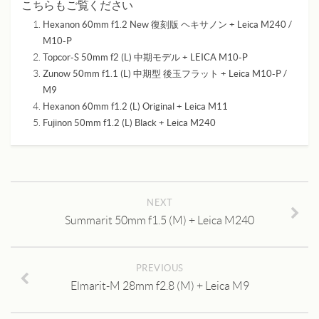
こちらもご覧ください
Hexanon 60mm f1.2 New 復刻版 ヘキサノン + Leica M240 /
M10-P
Topcor-S 50mm f2 (L) 中期モデル + LEICA M10-P
Zunow 50mm f1.1 (L) 中期型 後玉フラット + Leica M10-P /
M9
Hexanon 60mm f1.2 (L) Original + Leica M11
Fujinon 50mm f1.2 (L) Black + Leica M240
NEXT
Summarit 50mm f1.5 (M) + Leica M240
PREVIOUS
Elmarit-M 28mm f2.8 (M) + Leica M9