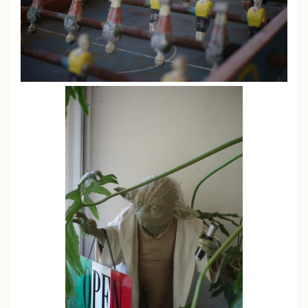
ライカM11、M10-P、M240、SL
シャープネス
中
コントラスト
中
彩度
中
ソニーα7、α7 III
クリエイティブスタイル
スタンダードモード