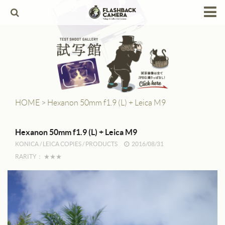
HOME
Products
Leica
Leica Copies
HOME
>
Hexanon 50mm f1.9 (L) + Leica M9
Alpa
Hexanon 50mm f1.9 (L) + Leica M9
Angenieux
KONICA
/
LEICA COPIES
/
PRODUCTS
2016/08/31
RARITY：
★★★
Berthiot
Canon
Contax
Dallmeyer